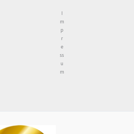
I
m
p
r
e
ss
u
m