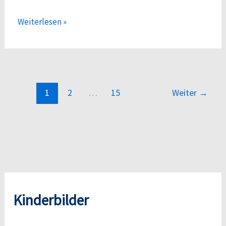
Müllvortrag
Weiterlesen »
1
2
…
15
Weiter
→
Kinderbilder