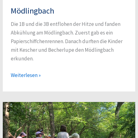
Mödlingbach
Die 1B und die 3B entflohen der Hitze und fanden
Abkühlung am Mödlingbach. Zuerst gab es ein
Papierschiffchenrennen. Danach durften die Kinder
mit Kescher und Becherlupe den Mödlingbach
erkunden.
Mödlingbach
Weiterlesen »