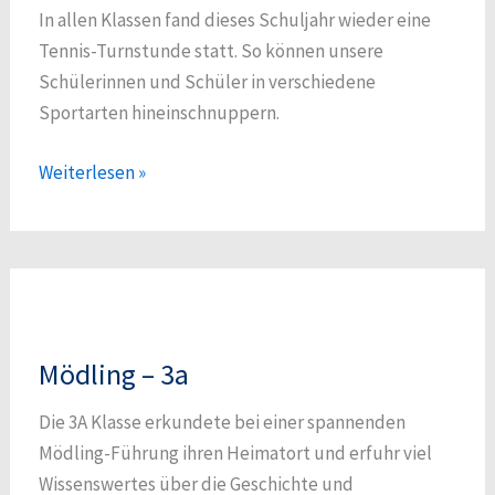
In allen Klassen fand dieses Schuljahr wieder eine
Tennis-Turnstunde statt. So können unsere
Schülerinnen und Schüler in verschiedene
Sportarten hineinschnuppern.
Tennis
Weiterlesen »
Mödling – 3a
Die 3A Klasse erkundete bei einer spannenden
Mödling-Führung ihren Heimatort und erfuhr viel
Wissenswertes über die Geschichte und