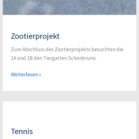
Zootierprojekt
Zum Abschluss des Zootierprojekts besuchten die
1A und 1B den Tiergarten Schönbrunn.
Zootierprojekt
Weiterlesen »
Tennis