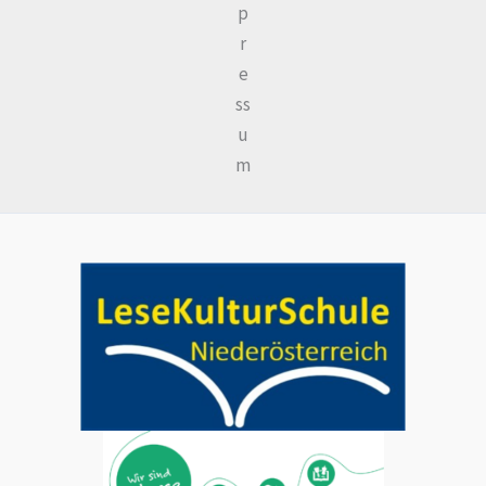
p
r
e
ss
u
m