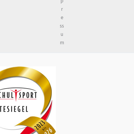
p
r
e
ss
u
m