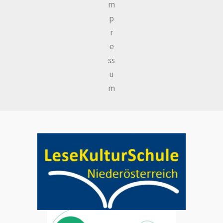
m
p
r
e
ss
u
m