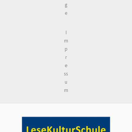
g
e
I
m
p
r
e
ss
u
m