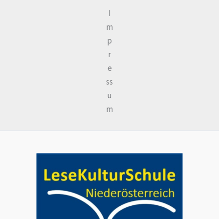
I
m
p
r
e
ss
u
m