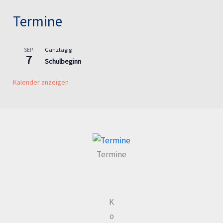
Termine
Ganztägig
SEP.
7
Schulbeginn
Kalender anzeigen
Termine
K
o