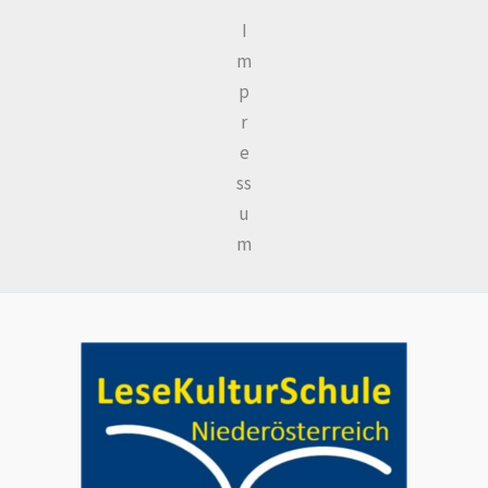
I
m
p
r
e
ss
u
m